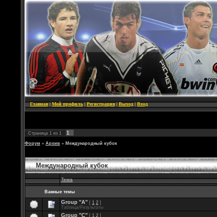
Главная
|
Мой профиль
|
Регистрация
|
Выход
|
Вход
1
Страница
1
из
1
Форум
»
Архив
»
Международный кубок
Международный кубок
Тема
Важные темы
Group "А"
[
1
2
]
Таблица/Результаты
Group "С"
[
1
2
]