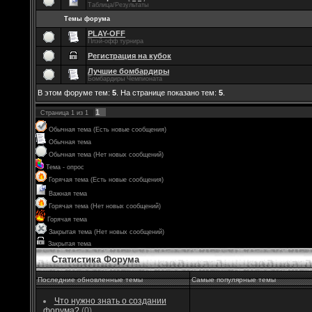
Таблица/Результаты
Темы форума
PLAY-OFF
Плэй-офф турнира
Регистрация на кубок
Лучшие бомбардиры
Бомбардиры Чемпионата
В этом форуме тем:
5
. На странице показано тем:
5
.
1
Страница
1
из
1
Обычная тема (Есть новые сообщения)
Обычная тема
Обычная тема (Нет новых сообщений)
Тема - опрос
Горячая тема (Есть новые сообщения)
Важная тема
Горячая тема (Нет новых сообщений)
Горячая тема
Закрытая тема (Нет новых сообщений)
Закрытая тема
Статистика Форума
Последние обновленные темы
Самые популярные темы
Что нужно знать о создании
форума?
(0)