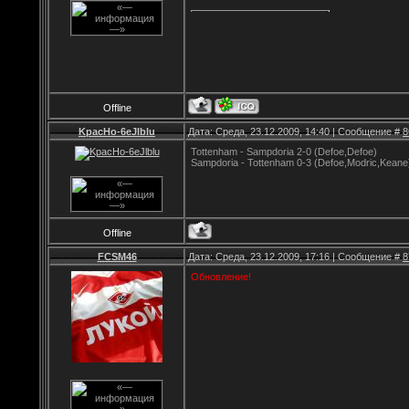
Offline
KpacHo-6eJlblu
Дата: Среда, 23.12.2009, 14:40 | Сообщение #
8
Tottenham - Sampdoria 2-0 (Defoe,Defoe)
Sampdoria - Tottenham 0-3 (Defoe,Modric,Keane
Offline
FCSM46
Дата: Среда, 23.12.2009, 17:16 | Сообщение #
8
Обновление!