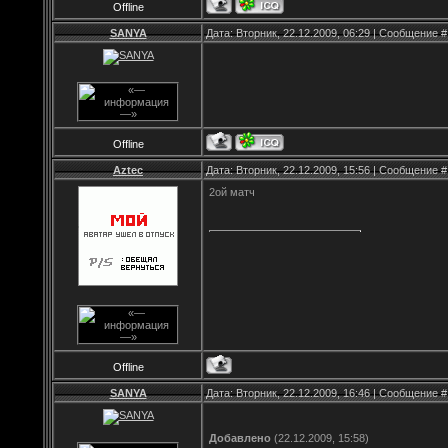
Offline
SANYA
Дата: Вторник, 22.12.2009, 06:29 | Сообщение 
Offline
Aztec
Дата: Вторник, 22.12.2009, 15:56 | Сообщение 
2ой матч
Offline
SANYA
Дата: Вторник, 22.12.2009, 16:46 | Сообщение 
Добавлено
(22.12.2009, 15:58)