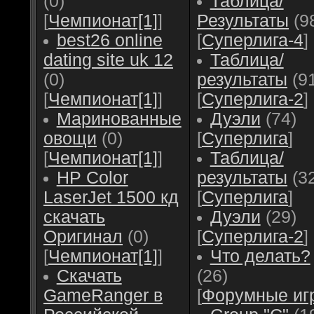
(0)
Таблица/
[
Чемпионат[1]
]
Результаты
(9
best26 online
[
Суперлига-4
]
dating site uk 12
Таблица/
(0)
результаты
(9
[
Чемпионат[1]
]
[
Суперлига-2
]
Маринованные
Дуэли
(74)
овощи
(0)
[
Суперлига
]
[
Чемпионат[1]
]
Таблица/
HP Color
результаты
(3
LaserJet 1500 кд
[
Суперлига
]
скачать
Дуэли
(29)
Оригинал
(0)
[
Суперлига-2
]
[
Чемпионат[1]
]
Что делать?
Скачать
(26)
GameRanger в
[
Форумные иг