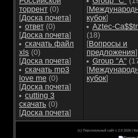
Российской
Group "С"
(1
торрент
(0)
[
Международ
[
Доска почета
]
кубок
]
ответ
(0)
Aztec-Ca$$t
[
Доска почета
]
(18)
скачать файл
[
Вопросы и
xls
(0)
предложения
]
[
Доска почета
]
Group "А"
(1
скачать mp3
[
Международ
love me
(0)
кубок
]
[
Доска почета
]
cutting 3
скачать
(0)
[
Доска почета
]
(c) Персональный сайт v 2.0 2026 | К