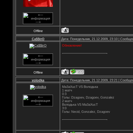
Offline
Ca$$trO
Дата: Понедельник, 21.12.2009, 23:10 | Сообщ
Обновление!
Offline
volodka
Дата: Понедельник, 21.12.2009, 23:21 | Сообщ
Ma3aXucT VS Володька
1 матч
0:3
Голы: Dzagoev, Dzagoev, Gonzalez
2 матч
Володька VS Ma3aXucT
3:0
Голы: Necid, Gonzalez, Dzagoev