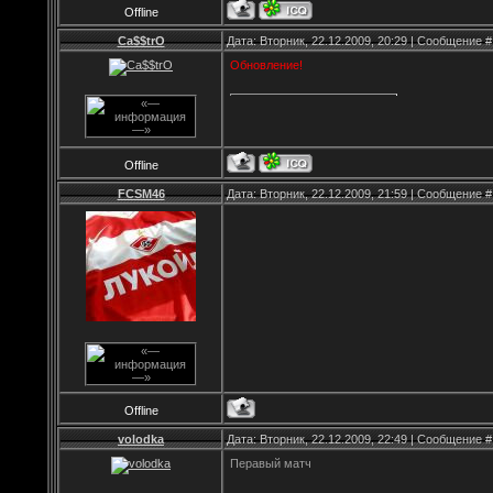
Offline
Ca$$trO
Дата: Вторник, 22.12.2009, 20:29 | Сообщение 
Обновление!
Offline
FCSM46
Дата: Вторник, 22.12.2009, 21:59 | Сообщение 
Offline
volodka
Дата: Вторник, 22.12.2009, 22:49 | Сообщение 
Перавый матч